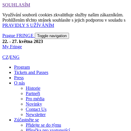
SOUHLASÍM
Využívání souborů cookies zkvalitňuje služby našim zákazníkům.
Prohlížením těchto stránek souhlasíte s jejich podporou v souladu s
PRAVIDLY S UŽÍVÁNÍM
Prague FRINGE
Toggle navigation
22. - 27. května 2023
My Fringe
CZ
/
ENG
Program
Tickets and Passes
Press
O nás
Historie
Partneři
Pro média
Novinky
Contact Us
Newsletter
Zúčastněte se
Přidejte se do týmu
Příručka pro vystupující