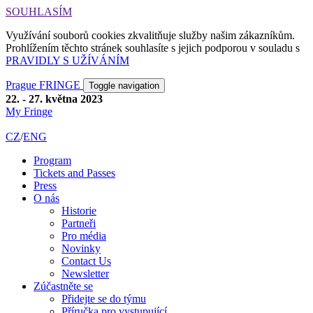
SOUHLASÍM
Využívání souborů cookies zkvalitňuje služby našim zákazníkům.
Prohlížením těchto stránek souhlasíte s jejich podporou v souladu s
PRAVIDLY S UŽÍVÁNÍM
Prague FRINGE
Toggle navigation
22. - 27. května 2023
My Fringe
CZ
/
ENG
Program
Tickets and Passes
Press
O nás
Historie
Partneři
Pro média
Novinky
Contact Us
Newsletter
Zúčastněte se
Přidejte se do týmu
Příručka pro vystupující