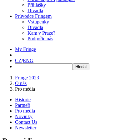
Přihlášky
Divadla
Průvodce Fringem
Vstupenky
Divadla
Kam v Praze?
Podpořte nás
My Fringe
CZ
/
ENG
Fringe 2023
O nás
Pro média
Historie
Partneři
Pro média
Novinky
Contact Us
Newsletter